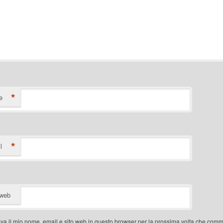
*
e
*
l
 web
va il mio nome, email e sito web in questo browser per la prossima volta che com