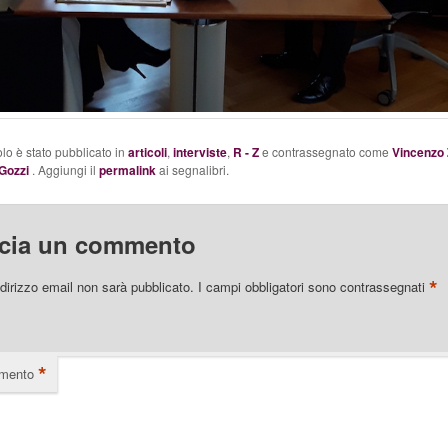
olo è stato pubblicato in
articoli
,
interviste
,
R - Z
e contrassegnato come
Vincenzo
Gozzi
. Aggiungi il
permalink
ai segnalibri.
cia un commento
*
indirizzo email non sarà pubblicato.
I campi obbligatori sono contrassegnati
*
mento