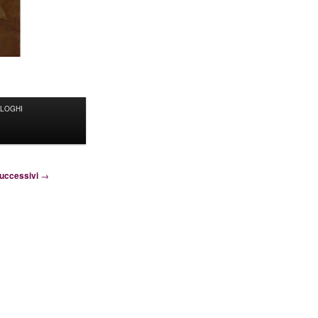
ALOGHI
uccessivi
→