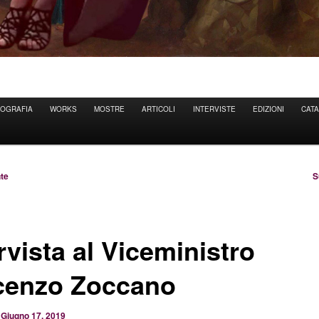
IOGRAFIA
WORKS
MOSTRE
ARTICOLI
INTERVISTE
EDIZIONI
CAT
ne
te
S
rvista al Viceministro
cenzo Zoccano
l
Giugno 17, 2019