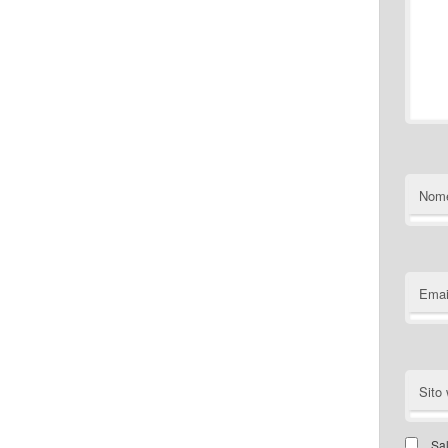
Nom
Emai
Sito
Sal