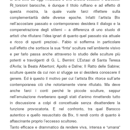
Ri_torsioni barocche, è dunque il titolo ruffiano e ad effetto di
questa mostra, la quale vuole farci riflettere sulla
complementarità delle diverse epoche. Infatti l’artista Bix
nell’accostare passato e contemporaneo desidera il dialogo e la
compenetrazione degli stilemi – a differenza di uno stuolo di
artisti che rifiutano l’idea ignari di quanto quel passato sia attuale
e ricco di spunti preziosi-. Fabio si sofferma in particolare
sull’effetto che sortisce la sua “finta” scultura nell’ambiente visivo
e per farlo passa anche attraverso lo studio delle sculture più
potenti e travolgenti di G. L. Bernini: L’Estasi di Santa Teresa
d’Avila; la Beata Albertoni; Apollo e Dafne; Il Ratto delle Sabine;
sculture queste da cui non si sfugge se si desidera conoscere il
genere. Ed è questo il motivo per cui l’artista Bix ritorce sull’arte
contemporanea ciò che notoriamente viene rifiutato. Ma deve
anche farci i conti perché le piccole sculture, seppur
nell’emulazione riverberano quegli stati d’animo rimettendo tutto
in discussione a colpi di concettuale senza disattendere la
funzione provocatoria. E nel confronto, tra quel Barocco
autentico e quello resuscitato da Bix, ti rendi conto di quanto è
affascinante proprio l’eccesso scultoreo.
Tanto efficace e drammatico da rendere viva, intensa e “umana”