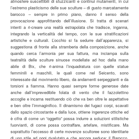
atmosfere suscettibili di stuzzicanti e continui mutamenti, in cui
l’estremo plasticismo delle sue sculture – di gusto marcatamente
barocco – sempre in primo piano, danno il senso della
provocazione approfittando dell’illusione. Si tratta di scenari
intenti a ri-creare una realtà estrapolata che tradisce, inganna,
integrando la verticalità del tempo, con le sue stratificazioni
artistiche e culturali. L’occhio si fa sedurre dall’apparenza, si
suggestiona di fronte alla stramberia della composizione, anche
quando cerca l’armonia per sua fattura, ma inciampa sulla
teatralità delle sculture sinuose modellate ad hoc dalla mano
abile di Bix, che ri-anima l’inquadratura con quelle statue
femminili e maschili, le quali come nel Seicento, sono
interessate dal movimento libero, da andamenti serpeggianti e da
torsioni a fiamma. Hanno quasi sempre forme generose date
anche dall’imprevedibile folata di vento che il fazzolettino
accoglie e incarna restituendo ciò che va ben oltre le aspettative
e ben oltre l’immaginifico. Il dinamismo dei fugaci corpi, scavati
dallo spazio circostante e dalla luce, ottiene ingerenze ottiche ed
è cifra di come un “oggetto” possa indurre a soluzioni stilistiche
fuorvianti, di come possa contraffare, artefare, mistificare. Ma
soprattutto l’eccesso di certe movenze scultoree sono identitarie
di uno stile ad oggi rivalutato e che ancora seduce: il Barocco.