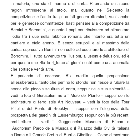
la materia, che sia di marmo o di carta. Ritornando su alcune
ragioni intrinseche al titolo, mai quanto nel Seicento la
competizione e l’astio tra gli artisti genera ritorsioni, vuoi anche
per le generose committenze; basti pensare alla competizione tra
Bernini e Borromini, e quanto i papi contribuissero ad alimentare
l’odio tra i due nella fabbrica romana che intanto era tutta un
cantiere a cielo aperto. E senza scrupoli e al massimo della
carica espressiva Bernini non esitó ad occultare le architetture di
Borromini. Il tutto avvenuto tra illusioni, allusioni e delusioni, ed è
per questo che Bix lo ri_torce ai giorni nostri come una anomalia
che sortisce verità altre.
E parlando di eccesso, Bix eredita quella propensione
all’esuberanza, tanto che perfino lo sfondo non riesce a rubare la
scena alla piccola scultura di carta, seppur nella sua solennità –
vedi la foto di Gerusalemme e il Muro del Pianto – seppur con le
architetture di ferro stile Art Nouveau – vedi la foto della Tour
Eiffel o del Ponte di Brooklyn – seppur con l’eleganza della
prospettiva dei giardini di Lussemburgo; seppur con le più recenti
architetture – vedi il Guggenheim Museum di Bilbao o
l’Auditorium Parco della Musica o il Palazzo della Civiltà italiana
a Roma o il Grande Cretto di Burri a Gibellina -. Come dimostrano