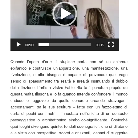
00:00
00:15
Quando l’opera d’arte ti stupisce porta con sé un chiarore
epifanico e costruisce un’apparizione, una manifestazione, una
rivelazione, e alla bisogna è capace di provocare quel vago
senso di spaesamento tra realtà e irrealtà insinuando il dubbio
della finzione. L’artista visivo Fabio Bix fa il punctum proprio su
questa realtà illusoria e lo fa quando intende confondere il mondo
caduco e fuggevole da quello concreto creando stravaganti
accostamenti tra le sue sculture – fatte con un fazzolettino di
carta di pochi centimetri – innestate nell’unicità di un contesto
paesaggistico o architettonico simbolico-significante. Cosicchè
quei luoghi divengono quinte, fondali scenografici, che si dilatano
alla vista con prospettive, scorci e orizzonti, capaci di suggerire