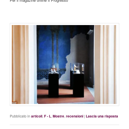
Per il magazine online Il Progresso
Pubblicato in
articoli
,
F - L
,
Mostre
,
recensioni
|
Lascia una risposta