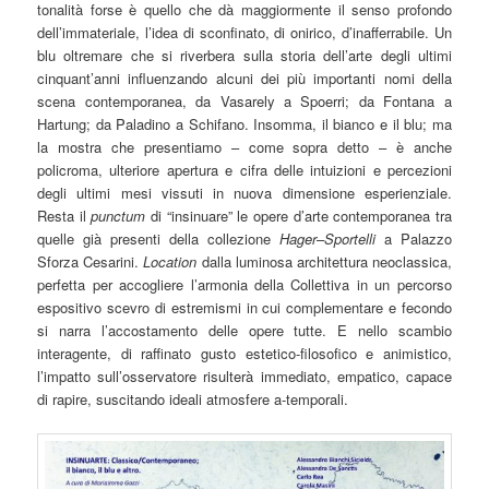
tonalità forse è quello che dà maggiormente il senso profondo
dell’immateriale, l’idea di sconfinato, di onirico, d’inafferrabile. Un
blu oltremare che si riverbera sulla storia dell’arte degli ultimi
cinquant’anni influenzando alcuni dei più importanti nomi della
scena contemporanea, da Vasarely a Spoerri; da Fontana a
Hartung; da Paladino a Schifano. Insomma, il bianco e il blu; ma
la mostra che presentiamo – come sopra detto – è anche
policroma, ulteriore apertura e cifra delle intuizioni e percezioni
degli ultimi mesi vissuti in nuova dimensione esperienziale.
Resta il
punctum
di “insinuare” le opere d’arte contemporanea tra
quelle già presenti della collezione
Hager
–
Sportelli
a Palazzo
Sforza Cesarini.
Location
dalla luminosa architettura neoclassica,
perfetta per accogliere l’armonia della Collettiva in un percorso
espositivo scevro di estremismi in cui complementare e fecondo
si narra l’accostamento delle opere tutte. E nello scambio
interagente, di raffinato gusto estetico-filosofico e animistico,
l’impatto sull’osservatore risulterà immediato, empatico, capace
di rapire, suscitando ideali atmosfere a-temporali.