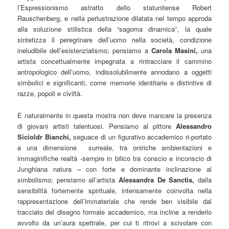
l’Espressionismo astratto dello statunitense Robert
Rauschenberg, e nella perlustrazione dilatata nel tempo approda
alla soluzione stilistica della “sagoma dinamica”, la quale
sintetizza il peregrinare dell’uomo nella società, condizione
ineludibile dell’esistenzialismo; pensiamo a
Carola Masini,
una
artista concettualmente impegnata a rintracciare il cammino
antropologico dell’uomo, indissolubilmente annodano a oggetti
simbolici e significanti, come memorie identitarie e distintive di
razze, popoli e civiltà.
E naturalmente in questa mostra non deve mancare la presenza
di giovani artisti talentuosi. Pensiamo al pittore
Alessandro
Sicioldr Bianchi,
seguace di un figurativo accademico ri-portato
a una dimensione surreale, tra oniriche ambientazioni e
immaginifiche realtà -sempre in bilico tra conscio e inconscio di
Junghiana natura – con forte e dominante inclinazione al
simbolismo; pensiamo all’artista
Alessandra De Sanctis,
dalla
sensibilità fortemente spirituale, intensamente coinvolta nella
rappresentazione dell’immateriale che rende ben visibile dal
tracciato del disegno formale accademico, ma incline a renderlo
avvolto da un’aura spettrale, per cui ti ritrovi a scivolare con