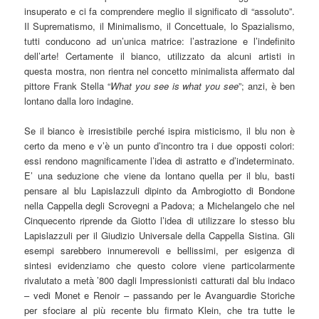
insuperato e ci fa comprendere meglio il significato di “assoluto”.
Il Suprematismo, il Minimalismo, il Concettuale, lo Spazialismo,
tutti conducono ad un’unica matrice: l’astrazione e l’indefinito
dell’arte! Certamente il bianco, utilizzato da alcuni artisti in
questa mostra, non rientra nel concetto minimalista affermato dal
pittore Frank Stella “
What you see is what you see
”; anzi, è ben
lontano dalla loro indagine.
Se il bianco è irresistibile perché ispira misticismo, il blu non è
certo da meno e v’è un punto d’incontro tra i due opposti colori:
essi rendono magnificamente l’idea di astratto e d’indeterminato.
E’ una seduzione che viene da lontano quella per il blu, basti
pensare al blu Lapislazzuli dipinto da Ambrogiotto di Bondone
nella Cappella degli Scrovegni a Padova; a Michelangelo che nel
Cinquecento riprende da Giotto l’idea di utilizzare lo stesso blu
Lapislazzuli per il Giudizio Universale della Cappella Sistina. Gli
esempi sarebbero innumerevoli e bellissimi, per esigenza di
sintesi evidenziamo che questo colore viene particolarmente
rivalutato a metà ’800 dagli Impressionisti catturati dal blu indaco
– vedi Monet e Renoir – passando per le Avanguardie Storiche
per sfociare al più recente blu firmato Klein, che tra tutte le