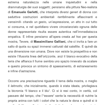
estrema naturalezza nelle umane inquietudini e nella
drammaturgia dei suoi soggetti; pensiamo alla pittura Neo-realista
di
Emanuele Garletti,
che interpreta diversi generi di donna con
seduttive costruzioni ambientali -terribilmente affascinanti e
verosimili- citando un gesto, un’espressione, un atto in cui tutto
si consuma, e nel quotidiano vivere circostanziato ognuna delle
donne rappresentate risulta essere autentica nell’immediatezza
empatica. E infine pensiamo all’opera creata
ad hoc
per questa
mostra, Tevere, di
Massimiliano Galliani,
che ci invita a fare un
salto di quota su spazi immensi catturati dal satellite. E quindi da
una dimensione non umana. Dove non esiste la prospettiva e non
esiste l’illusoria linea dell’orizzonte, anzi il bianco evocativo della
terra che affianca il fiume sembra uno spazio innevato da scalare
e questo provoca un sintomo di spaesamento, di estraneamento
e infine d’astrazione.
Occorre una precisazione riguardo il tema della mostra, o meglio
il
leitmotiv,
che inizialmente, quando è stata ideata, privilegiava
la bicromia “Il bianco e il blu”. Ci si è resi conto, in verità, col
passare del tempo, che l’“essere” sente la necessità di nutrire la
propria anima con tutti i colori che la natura le dona e quindi si è