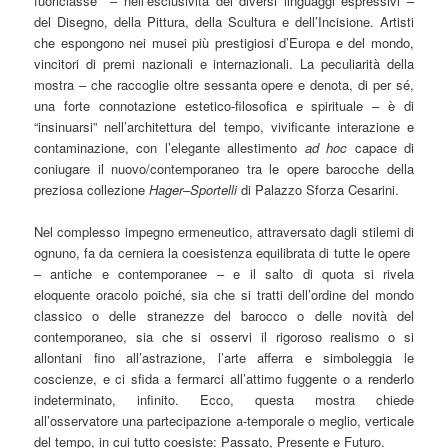
fuoriclasse – nell’esclusività dei diversi linguaggi espressivi –
del Disegno, della Pittura, della Scultura e dell’Incisione. Artisti
che espongono nei musei più prestigiosi d’Europa e del mondo,
vincitori di premi nazionali e internazionali. La peculiarità della
mostra – che raccoglie oltre sessanta opere e denota, di per sé,
una forte connotazione estetico-filosofica e spirituale – è di
“insinuarsi” nell’architettura del tempo, vivificante interazione e
contaminazione, con l’elegante allestimento
ad hoc
capace di
coniugare il nuovo/contemporaneo tra le opere barocche della
preziosa collezione
Hager
–
Sportelli
di Palazzo Sforza Cesarini.
Nel complesso impegno ermeneutico, attraversato dagli stilemi di
ognuno, fa da cerniera la coesistenza equilibrata di tutte le opere
– antiche e contemporanee – e il salto di quota si rivela
eloquente oracolo poiché, sia che si tratti dell’ordine del mondo
classico o delle stranezze del barocco o delle novità del
contemporaneo, sia che si osservi il rigoroso realismo o si
allontani fino all’astrazione, l’arte afferra e simboleggia le
coscienze, e ci sfida a fermarci all’attimo fuggente o a renderlo
indeterminato, infinito. Ecco, questa mostra chiede
all’osservatore una partecipazione a-temporale o meglio, verticale
del tempo, in cui tutto coesiste: Passato, Presente e Futuro.