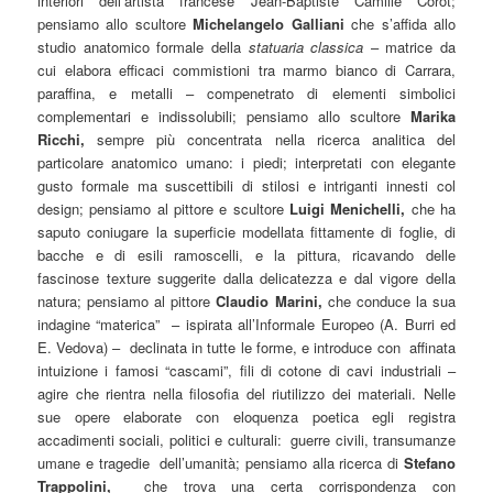
interiori dell’artista francese Jean-Baptiste Camille Corot;
pensiamo allo scultore
Michelangelo Galliani
che s’affida allo
studio anatomico formale della
statuaria
classica
– matrice da
cui elabora efficaci commistioni tra marmo bianco di Carrara,
paraffina, e metalli – compenetrato di elementi simbolici
complementari e indissolubili; pensiamo allo scultore
Marika
Ricchi,
sempre più concentrata nella ricerca analitica del
particolare anatomico umano: i piedi; interpretati con elegante
gusto formale ma suscettibili di stilosi e intriganti innesti col
design; pensiamo al pittore e scultore
Luigi Menichelli,
che ha
saputo coniugare la superficie modellata fittamente di foglie, di
bacche e di esili ramoscelli, e la pittura, ricavando delle
fascinose texture suggerite dalla delicatezza e dal vigore della
natura; pensiamo al pittore
Claudio Marini,
che conduce la sua
indagine “materica” – ispirata all’Informale Europeo (A. Burri ed
E. Vedova) – declinata in tutte le forme, e introduce con affinata
intuizione i famosi “cascami”, fili di cotone di cavi industriali –
agire che rientra nella filosofia del riutilizzo dei materiali. Nelle
sue opere elaborate con eloquenza poetica egli registra
accadimenti sociali, politici e culturali: guerre civili, transumanze
umane e tragedie dell’umanità; pensiamo alla ricerca di
Stefano
Trappolini,
che trova una certa corrispondenza con