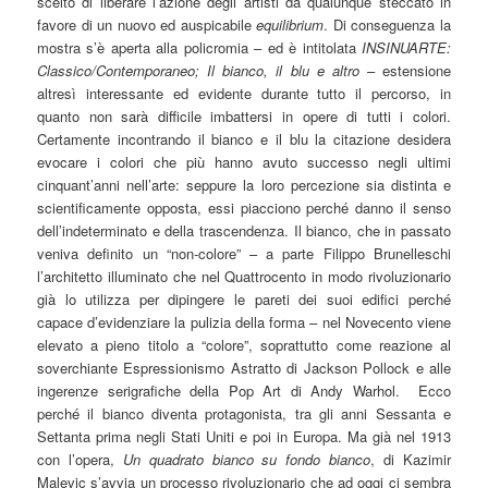
scelto di liberare l’azione degli artisti da qualunque steccato in
favore di un nuovo ed auspicabile
equilibrium
. Di conseguenza la
mostra s’è aperta alla policromia – ed è intitolata
INSINUARTE:
Classico/Contemporaneo; Il bianco, il blu e altro
– estensione
altresì interessante ed evidente durante tutto il percorso, in
quanto non sarà difficile imbattersi in opere di tutti i colori.
Certamente incontrando il bianco e il blu la citazione desidera
evocare i colori che più hanno avuto successo negli ultimi
cinquant’anni nell’arte: seppure la loro percezione sia distinta e
scientificamente opposta, essi piacciono perché danno il senso
dell’indeterminato e della trascendenza. Il bianco, che in passato
veniva definito un “non-colore” – a parte Filippo Brunelleschi
l’architetto illuminato che nel Quattrocento in modo rivoluzionario
già lo utilizza per dipingere le pareti dei suoi edifici perché
capace d’evidenziare la pulizia della forma – nel Novecento viene
elevato a pieno titolo a “colore”, soprattutto come reazione al
soverchiante Espressionismo Astratto di Jackson Pollock e alle
ingerenze serigrafiche della Pop Art di Andy Warhol. Ecco
perché il bianco diventa protagonista, tra gli anni Sessanta e
Settanta prima negli Stati Uniti e poi in Europa. Ma già nel 1913
con l’opera,
Un quadrato bianco su fondo bianco
, di Kazimir
Malevic s’avvia un processo rivoluzionario che ad oggi ci sembra