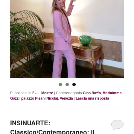
Pubblicato in
F - L
,
Mostre
|
Contrassegnato
Gino Baffo
,
Mariaimma
Gozzi
,
palazzo Pisani Nicolaj
,
Venezia
|
Lascia una risposta
INSINUARTE:
Classico/Contemporaneo; il