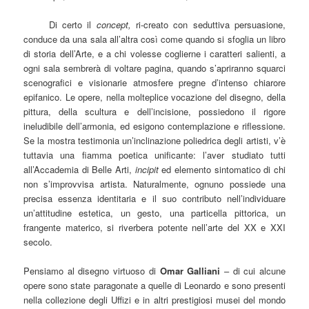
Di certo il
concept,
ri-creato con seduttiva persuasione,
conduce da una sala all’altra così come quando si sfoglia un libro
di storia dell’Arte, e a chi volesse coglierne i caratteri salienti, a
ogni sala sembrerà di voltare pagina, quando s’apriranno squarci
scenografici e visionarie atmosfere pregne d’intenso chiarore
epifanico. Le opere, nella molteplice vocazione del disegno, della
pittura, della scultura e dell’incisione, possiedono il rigore
ineludibile dell’armonia, ed esigono contemplazione e riflessione.
Se la mostra testimonia un’inclinazione poliedrica degli artisti, v’è
tuttavia una fiamma poetica unificante: l’aver studiato tutti
all’Accademia di Belle Arti,
incipit
ed elemento sintomatico di chi
non s’improvvisa artista. Naturalmente, ognuno possiede una
precisa essenza identitaria e il suo contributo nell’individuare
un’attitudine estetica, un gesto, una particella pittorica, un
frangente materico, si riverbera potente nell’arte del XX e XXI
secolo.
Pensiamo al disegno virtuoso di
Omar Galliani
– di cui alcune
opere sono state paragonate a quelle di Leonardo e sono presenti
nella collezione degli Uffizi e in altri prestigiosi musei del mondo