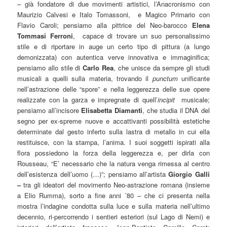
– già fondatore di due movimenti artistici, l’Anacronismo con
Maurizio Calvesi e Italo Tomassoni, e Magico Primario con
Flavio Caroli; pensiamo alla pittrice del Neo-barocco
Elena
Tommasi Ferroni
, capace di trovare un suo personalissimo
stile e di riportare in auge un certo tipo di pittura (a lungo
demonizzata) con autentica verve innovativa e immaginifica;
pensiamo allo stile di
Carlo Rea
, che unisce da sempre gli studi
musicali a quelli sulla materia, trovando il
punctum
unificante
nell’astrazione delle “spore” e nella leggerezza delle sue opere
realizzate con la garza e impregnate di quell’
incipit
musicale;
pensiamo all’incisore
Elisabetta Diamanti
, che studia il DNA del
segno per ex-spreme nuove e accattivanti possibilità estetiche
determinate dal gesto inferto sulla lastra di metallo in cui ella
restituisce, con la stampa, l’anima. I suoi soggetti ispirati alla
flora possiedono la forza della leggerezza e, per dirla con
Rousseau, “E’ necessario che la natura venga rimessa al centro
dell’esistenza dell’uomo (…)”; pensiamo all’artista
Giorgio Galli
–
tra gli ideatori del movimento Neo-astrazione romana (insieme
a Elio Rumma), sorto a fine anni ’80 – che ci presenta nella
mostra l’indagine condotta sulla luce e sulla materia nell’ultimo
decennio, ri-percorrendo i sentieri esteriori (sul Lago di Nemi) e