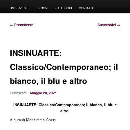
principale
INTERVISTE
EDIZIONI
CATALOGHI
CONTATTI
Navigazione
←
Precedente
Successivi
→
articolo
INSINUARTE:
Classico/Contemporaneo; il
bianco, il blu e altro
Pubblicato il
Maggio 20, 2021
INSINUARTE: Classico/Contemporaneo; il bianco, il blu e
altro
.
A cura di Mariaimma Gozzi