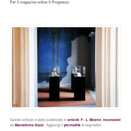
Per il magazine online Il Progresso
Questo articolo è stato pubblicato in
articoli
,
F - L
,
Mostre
,
recensioni
da
Mariaimma Gozzi
. Aggiungi il
permalink
ai segnalibri.