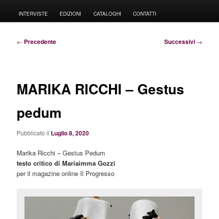
principale
INTERVISTE
EDIZIONI
CATALOGHI
CONTATTI
Navigazione
←
Precedente
Successivi
→
articolo
MARIKA RICCHI – Gestus
pedum
Pubblicato il
Luglio 8, 2020
Marika Ricchi – Gestus Pedum
testo critico di Mariaimma Gozzi
per il magazine online Il Progresso