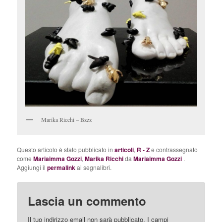
Marika Ricchi – Bzzz
Questo articolo è stato pubblicato in
articoli
,
R - Z
e contrassegnato
come
Mariaimma Gozzi
,
Marika Ricchi
da
Mariaimma Gozzi
.
Aggiungi il
permalink
ai segnalibri.
Lascia un commento
Il tuo indirizzo email non sarà pubblicato.
I campi