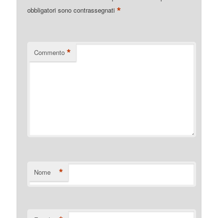
*
obbligatori sono contrassegnati
*
Commento
*
Nome