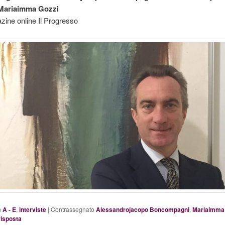
 Mariaimma Gozzi
azine online Il Progresso
n
A - E
,
interviste
|
Contrassegnato
Alessandrojacopo Boncompagni
,
Mariaimma
risposta