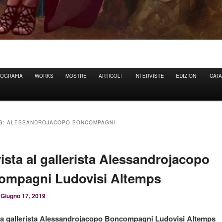
IOGRAFIA
WORKS
MOSTRE
ARTICOLI
INTERVISTE
EDIZIONI
CAT
AG:
ALESSANDROJACOPO BONCOMPAGNI
vista al gallerista Alessandrojacopo
ompagni Ludovisi Altemps
l
Giugno 17, 2019
a a gallerista Alessandrojacopo Boncompagni Ludovisi Altemps