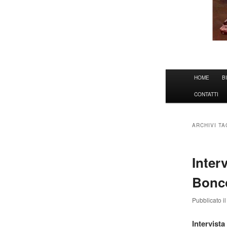
Menu
HOME
B
principale
CONTATTI
ARCHIVI T
Inter
Bonc
Pubblicato i
Intervist