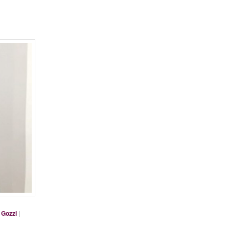
 Gozzi
|