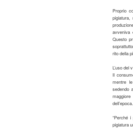
Proprio co
pigiatura,
produzion
avveniva 
Questo pr
soprattutt
rito della 
L’uso del v
Il consum
mentre le
sedendo a
maggiore l
dell’epoca
“Perché i 
pigiatura u