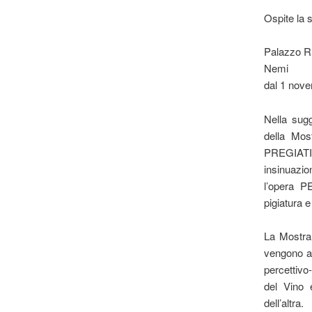
Ospite la 
Palazzo R
Nemi
dal 1 nov
Nella sug
della Mo
PREGIATI,
insinuazi
l’opera PE
pigiatura e
La Mostra,
vengono ab
percettivo-
del Vino 
dell’altra.