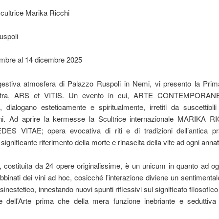
scultrice Marika Ricchi
uspoli
embre al 14 dicembre 2025
gestiva atmosfera di Palazzo Ruspoli in Nemi, vi presento la Prim
stra, ARS et VITIS. Un evento in cui, ARTE CONTEMPORAN
 dialogano esteticamente e spiritualmente, irretiti da suscettibil
oni. Ad aprire la kermesse la Scultrice internazionale MARIKA R
DES VITAE; opera evocativa di riti e di tradizioni dell’antica pr
 significante riferimento della morte e rinascita della vite ad ogni anna
 costituita da 24 opere originalissime, è un unicum in quanto ad og
binati dei vini ad hoc, cosicché l’interazione diviene un sentimenta
sinestetico, innestando nuovi spunti riflessivi sul significato filosofico
e dell’Arte prima che della mera funzione inebriante e seduttiva 