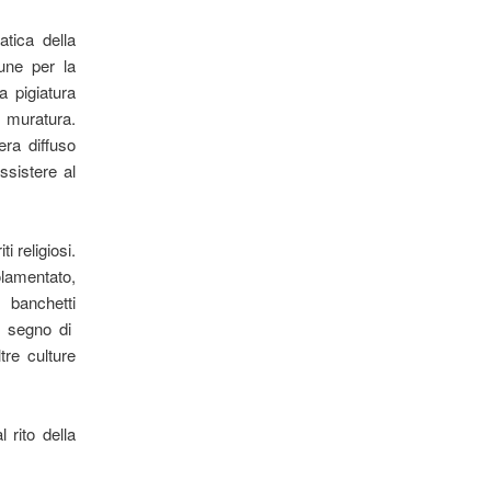
atica della
mune per la
 pigiatura
 muratura.
era diﬀuso
ssistere al
i religiosi.
lamentato,
 banchetti
n segno di
tre culture
 rito della