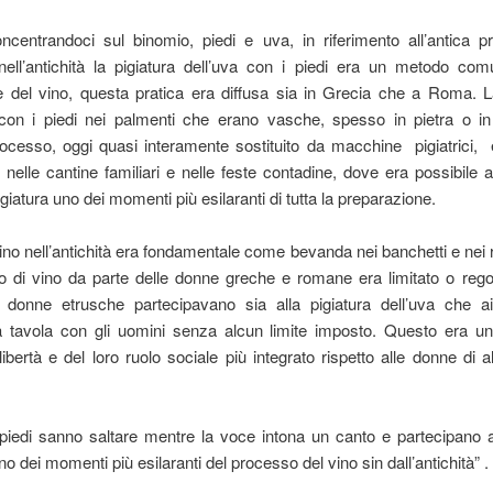
ncentrandoci sul binomio, piedi e uva, in riferimento all’antica pr
 nell’antichità la pigiatura dell’uva con i piedi era un metodo co
e del vino, questa pratica era diﬀusa sia in Grecia che a Roma. La
con i piedi nei palmenti che erano vasche, spesso in pietra o in
ocesso, oggi quasi interamente sostituito da macchine pigiatrici, 
o nelle cantine familiari e nelle feste contadine, dove era possibile a
pigiatura uno dei momenti più esilaranti di tutta la preparazione.
ino nell’antichità era fondamentale come bevanda nei banchetti e nei rit
o di vino da parte delle donne greche e romane era limitato o rego
 donne etrusche partecipavano sia alla pigiatura dell’uva che ai
 tavola con gli uomini senza alcun limite imposto. Questo era u
ibertà e del loro ruolo sociale più integrato rispetto alle donne di al
.
piedi sanno saltare mentre la voce intona un canto e partecipano al
no dei momenti più esilaranti del processo del vino sin dall’antichità” .