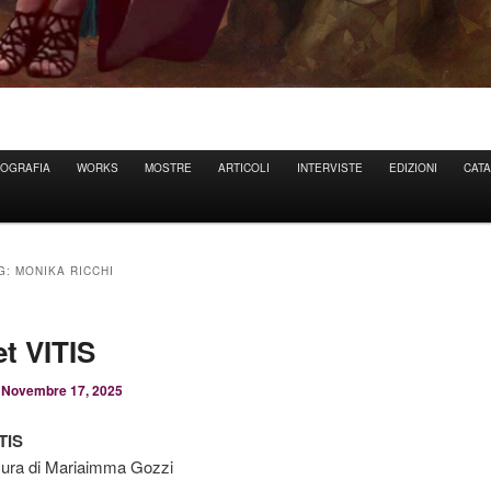
IOGRAFIA
WORKS
MOSTRE
ARTICOLI
INTERVISTE
EDIZIONI
CAT
AG:
MONIKA RICCHI
t VITIS
l
Novembre 17, 2025
TIS
cura di Mariaimma Gozzi