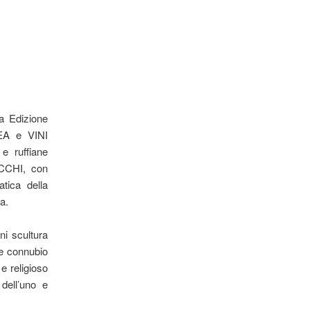
a Edizione
EA e VINI
i e ruﬃane
ICCHI, con
atica della
ta.
ni scultura
le connubio
 e religioso
dell’uno e